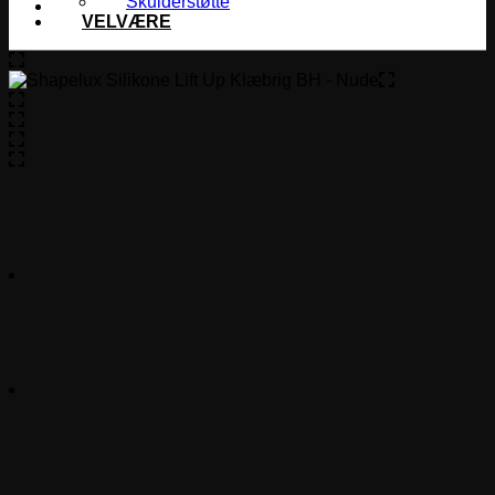
Skulderstøtte
VELVÆRE