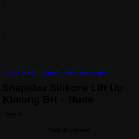
Forside
/
BH & TILBEHØR
/
Selvsiddende BH'er
Shapelux Silikone Lift Up
Klæbrig BH – Nude
199,00
kr.
Vælg din størrelse: