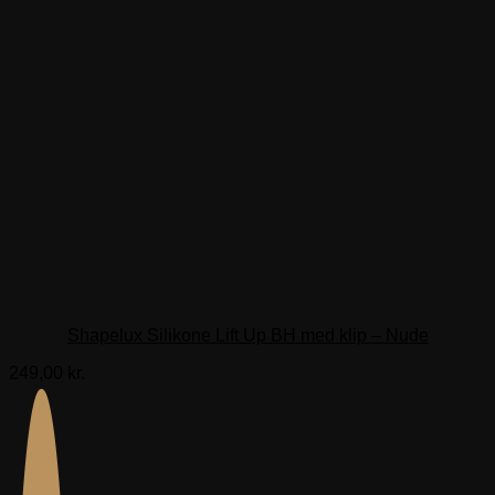
Shapelux Silikone Lift Up BH med klip – Nude
249,00
kr.