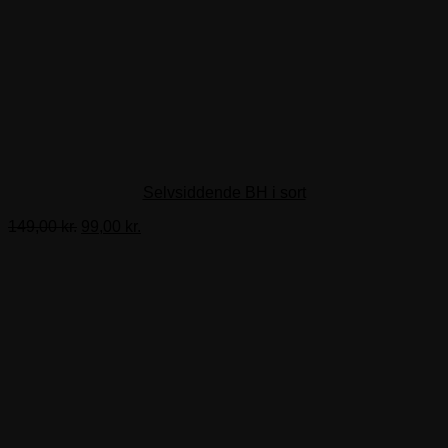
Selvsiddende BH i sort
Den
Den
149,00
kr.
99,00
kr.
oprindelige
aktuelle
pris
pris
var:
er:
149,00 kr..
99,00 kr..