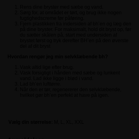
Rens dine bryster med sæbe og vand.
Sørg for, at området er tørt, og brug ikke nogen
fugtighedscreme før påføring.
Fjern plastikken fra indersiden af bh’en og læg den
på dine bryster. For maksimalt, hold dit bryst op, før
du sætter skålen på, start med undersiden af
brystet først og tryk derefter BH’en på den øverste
del af dit bryst
Hvordan rengør jeg min selvklæbende bh?
Vask altid lige efter brug.
Vask forsigtigt i hånden med sæbe og lunkent
vand. Lad ikke ligge i blød i vand.
Lad bh’en lufttørre.
Når den er tør, regenererer den selvklæbende,
hvilket gør bh’en perfekt at have på igen.
Vælg din størrelse:
M, L, XL, XXL