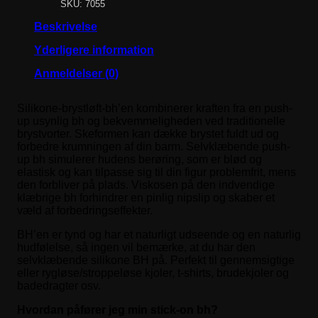
SKU: 7055
Beskrivelse
Yderligere information
Anmeldelser (0)
Silikone-brystløft-bh’en kombinerer kraften fra en push-
up usynlig bh og bekvemmeligheden ved traditionelle
brystvorter. Skeformen kan dække brystet fuldt ud og
forbedre krumningen af din barm. Selvklæbende push-
up bh simulerer hudens berøring, som er blød og
elastisk og kan tilpasse sig til din figur problemfrit, mens
den forbliver på plads. Viskosen på den indvendige
klæbrige bh forhindrer en pinlig nipslip og skaber et
væld af forbedringseffekter.
BH’en er tynd og har et naturligt udseende og en naturlig
hudfølelse, så ingen vil bemærke, at du har den
selvklæbende silikone BH på. Perfekt til gennemsigtige
eller rygløse/stroppeløse kjoler, t-shirts, brudekjoler og
badedragter osv.
Hvordan påfører jeg min stick-on bh?