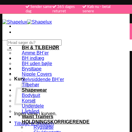
Fortsæt
Sender same
365 dages
Køb nu - betal
dag
returret
senere
til
indhold
365 dages returret
Køb nu - betal senere
Vi sender samme dag
Søg
efter:
BH & TILBEHØR
Amme BH’er
BH indlæg
BH uden bøjle
Brysttape
Nipple Covers
Kurv
Selvsiddende BH’er
Tilbehør
Shapewear
Bodysuit
Korset
Underdele
Lårbånd
Ingen varer i kurven.
Waist Trainers
HOLDNINGSKORRIGERENDE
Tilbage til shoppen
Rygstøtte