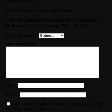
Anmeldelser
Der er endnu ikke nogle anmeldelser.
Vær den første til at anmelde “Shapelux
Silikone Lift Up Klæbrig BH – Nude”
Din bedømmelse
*
Din anmeldelse
*
Navn
*
E-mail
*
Gem mit navn, mail og websted i denne browser til
næste gang jeg kommenterer.