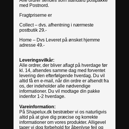
Alle ordrer sendes som standard postpakke
med Postnord.
Fragtpriserne er
Collect – dvs. afhentning i nærmeste
postbutik 29.-
Home – Dvs Leveret på ønsket hjemme
adresse 49.-
Leveringsvilkår:
Alle ordrer, der bliver aflagt på hverdage før
kl. 14, afsendes samme dag med forventet
levering den efterfølgende hverdag. Du vil
altid få en e-mail, når din ordre er afsendt fra
os, der indeholder alle nødvendige
informationer. Du vil modtage din pakke
indenfor 1-2 hverdage.
Vareinformation:
På Shapelux.dk bestræber vi os naturligvis
altid på at give dig præcise og korrekte
informationer om vores produkter. Alligevel
tager vi dog forbehold for åbenlyse fejl og