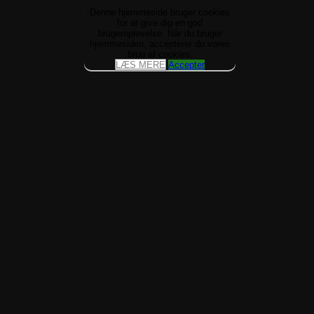
Denne hjemmeside bruger cookies
for at give dig en god
brugeroplevelse. Når du bruger
hjemmesiden, accepterer du vores
brug af cookies.
Accepter