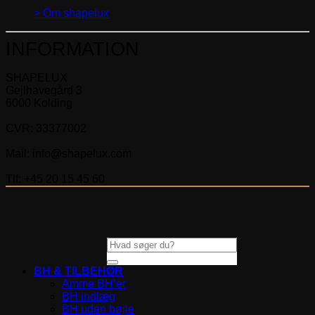
> Om shapelux
INFORMATION
SHAPELUX
Gejlhavegård 3
6000 Kolding
CVR: 33377002
Mail: info@shapelux.com
Tlf: +45 20 15 45 60
Søg
efter:
BH & TILBEHØR
Amme BH’er
BH indlæg
BH uden bøjle