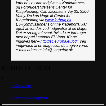
købt hos os kan indgives til Konkurrence-
og Forbrugerstyrelsens Center for
Klageløsning, Carl Jacobsens Vej 35, 2500
Valby. Du kan klage til Center for
Klageløsning via
www.forbrug.dk
.
EU-Kommissionens online klageportal kan
også anvendes ved indgivelse af en klage.
Det er særlig relevant, hvis du er forbruger
med bopæl i etandet EU-land. Klage
indgives her –
http://ec.europa.eu/odr
. Ved
indgivelse af en klage skal du angive vores
e-mail adresse: info@shapelux.dk
KUNDESERVICE
> Kontakt os
> Handelsbetingelser