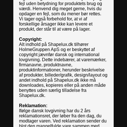
fejl uden betydning for produktets brug og
værdi. Henvend dig meget gerne, hvis du
opdager en fejl, som du mener bør rettes.
Vi tager også forbehold for, at vi af
forskellige årsager ikke kan levere et
produkt, der står til at være på lager.
Copyright:
Alt indhold på Shapelux.dk tilhører
HolmeGruppen ApS og er beskyttet af
copyright jævnfør dansk og international
lovgivning. Dette indebærer, at varemærker,
firmanavne, produktnavne,
produktinformationer, herunder beskrivelse
af produkter, billeder/grafik, design/layout og
andet indhold på Shapelux.dk ikke må
downloades, kopieres eller på anden måde
benyttes uden særlig tilladelse fra
Shapelux.dk.
Reklamation:
Ifølge dansk lovgivning har du 2 års
reklamationsret, der løber fra den dag, du
modtager varen. Ved reklamation sender du
blot den mangelfulde vare sammen med