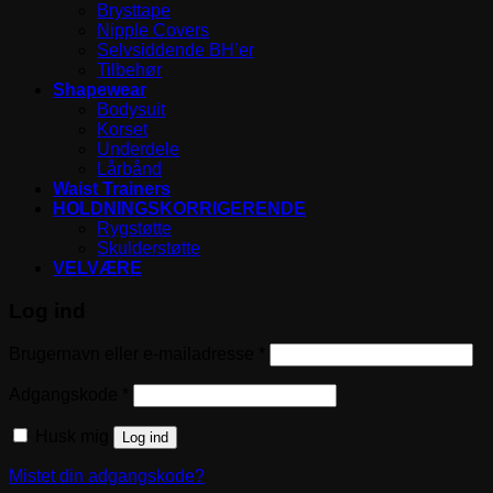
Brysttape
Nipple Covers
Selvsiddende BH’er
Tilbehør
Shapewear
Bodysuit
Korset
Underdele
Lårbånd
Waist Trainers
HOLDNINGSKORRIGERENDE
Rygstøtte
Skulderstøtte
VELVÆRE
Log ind
Påkrævet
Brugernavn eller e-mailadresse
*
Påkrævet
Adgangskode
*
Husk mig
Log ind
Mistet din adgangskode?