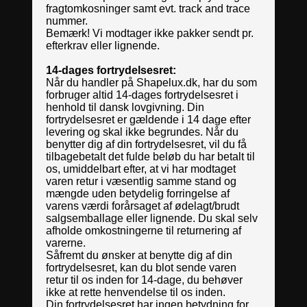
fragtomkosninger samt evt. track and trace
nummer.
Bemærk! Vi modtager ikke pakker sendt pr.
efterkrav eller lignende.
14-dages fortrydelsesret:
Når du handler på Shapelux.dk, har du som
forbruger altid 14-dages fortrydelsesret i
henhold til dansk lovgivning. Din
fortrydelsesret er gældende i 14 dage efter
levering og skal ikke begrundes. Når du
benytter dig af din fortrydelsesret, vil du få
tilbagebetalt det fulde beløb du har betalt til
os, umiddelbart efter, at vi har modtaget
varen retur i væsentlig samme stand og
mængde uden betydelig forringelse af
varens værdi forårsaget af ødelagt/brudt
salgsemballage eller lignende. Du skal selv
afholde omkostningerne til returnering af
varerne.
Såfremt du ønsker at benytte dig af din
fortrydelsesret, kan du blot sende varen
retur til os inden for 14-dage, du behøver
ikke at rette henvendelse til os inden.
Din fortrydelsesret har ingen betydning for