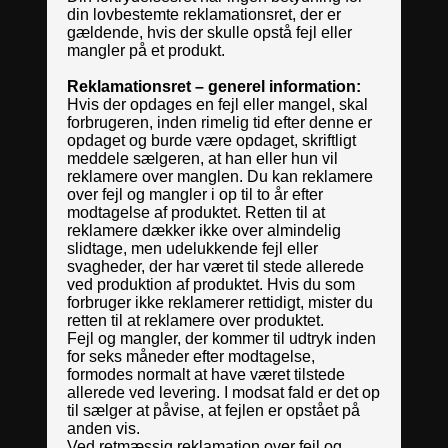
din lovbestemte reklamationsret, der er
gældende, hvis der skulle opstå fejl eller
mangler på et produkt.
Reklamationsret – generel information:
Hvis der opdages en fejl eller mangel, skal
forbrugeren, inden rimelig tid efter denne er
opdaget og burde være opdaget, skriftligt
meddele sælgeren, at han eller hun vil
reklamere over manglen. Du kan reklamere
over fejl og mangler i op til to år efter
modtagelse af produktet. Retten til at
reklamere dækker ikke over almindelig
slidtage, men udelukkende fejl eller
svagheder, der har været til stede allerede
ved produktion af produktet. Hvis du som
forbruger ikke reklamerer rettidigt, mister du
retten til at reklamere over produktet.
Fejl og mangler, der kommer til udtryk inden
for seks måneder efter modtagelse,
formodes normalt at have været tilstede
allerede ved levering. I modsat fald er det op
til sælger at påvise, at fejlen er opstået på
anden vis.
Ved retmæssig reklamation over fejl og