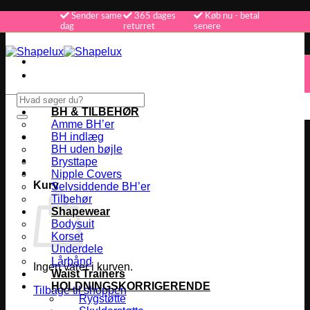
Fortsæt
Sender same
365 dages
Køb nu - betal
dag
returret
senere
til
indhold
365 dages returret
Køb nu - betal senere
Vi sender samme dag
Søg
efter:
BH & TILBEHØR
Amme BH’er
BH indlæg
BH uden bøjle
Brysttape
Nipple Covers
Kurv
Selvsiddende BH’er
Tilbehør
Shapewear
Bodysuit
Korset
Underdele
Lårbånd
Ingen varer i kurven.
Waist Trainers
HOLDNINGSKORRIGERENDE
Tilbage til shoppen
Rygstøtte