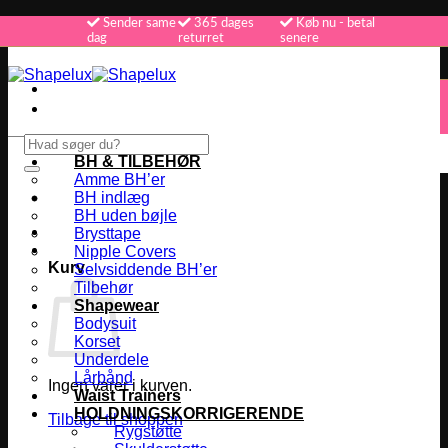
Fortsæt
Sender same
365 dages
Køb nu - betal
dag
returret
senere
til
indhold
365 dages returret
Køb nu - betal senere
Vi sender samme dag
Søg
efter:
BH & TILBEHØR
Amme BH’er
BH indlæg
BH uden bøjle
Brysttape
Nipple Covers
Kurv
Selvsiddende BH’er
Tilbehør
Shapewear
Bodysuit
Korset
Underdele
Lårbånd
Ingen varer i kurven.
Waist Trainers
HOLDNINGSKORRIGERENDE
Tilbage til shoppen
Rygstøtte