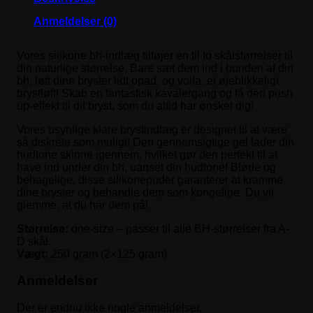
Anmeldelser (0)
Vores silikone bh-indlæg tilføjer en til to skålstørrelser til
din naturlige størrelse. Bare sæt dem ind i bunden af din
bh, løft dine bryster lidt opad, og voila, et øjeblikkeligt
brystløft! Skab en fantastisk kavalergang og få den push
up-effekt til dit bryst, som du altid har ønsket dig!
Vores usynlige klare brystindlæg er designet til at være
så diskrete som muligt! Den gennemsigtige gel lader din
hudtone skinne igennem, hvilket gør den perfekt til at
have ind under din bh, uanset din hudtone! Bløde og
behagelige, disse silikonepuder garanterer at kramme
dine bryster og behandle dem som kongelige. Du vil
glemme, at du har dem på!
Størrelse:
one-size – passer til alle BH-størrelser fra A-
D skål.
Vægt:
250 gram (2×125 gram)
Anmeldelser
Der er endnu ikke nogle anmeldelser.