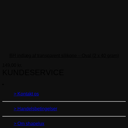
BH indlæg af transparent silikone – Oval (2 x 40 gram)
149,00
kr.
KUNDESERVICE
> Kontakt os
> Handelsbetingelser
> Om shapelux