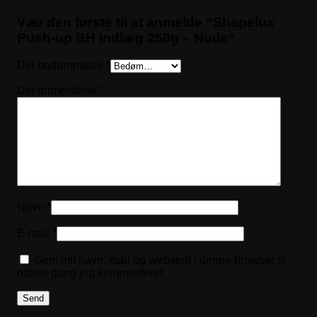
Vær den første til at anmelde “Shapelux
Push-up BH Indlæg 250g – Nude”
Din bedømmelse
*
Din anmeldelse
*
Navn
*
E-mail
*
Gem mit navn, mail og websted i denne browser til
næste gang jeg kommenterer.