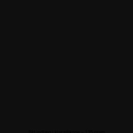
BH indlæg i klar silikone – 135 gram