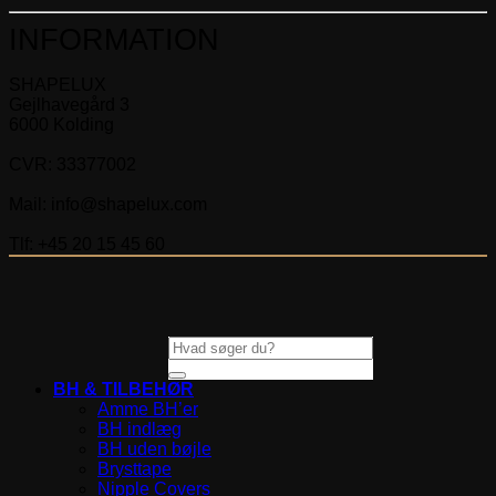
INFORMATION
SHAPELUX
Gejlhavegård 3
6000 Kolding
CVR: 33377002
Mail: info@shapelux.com
Tlf: +45 20 15 45 60
Søg
efter:
BH & TILBEHØR
Amme BH’er
BH indlæg
BH uden bøjle
Brysttape
Nipple Covers