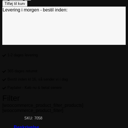
Push-
Tilføj til kurv
up
Levering i morgen - bestil inden:
BH
Indlæg
250g
-
Nude
antal
1-2 dages levering
365 dages returret
Bestil inden kl 16, så sender vi i dag
Paylater - Køb nu & betal senere
Filter
[woocommerce_product_filter_products]
[woocommerce_product_filter]
SKU: 7058
Beskrivelse