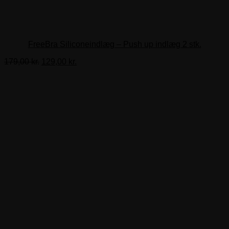
FreeBra Siliconeindlæg – Push up indlæg 2 stk.
Den
Den
179,00
kr.
129,00
kr.
oprindelige
aktuelle
pris
pris
var:
er:
179,00 kr..
129,00 kr..