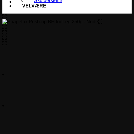
Skulderstøtte
VELVÆRE