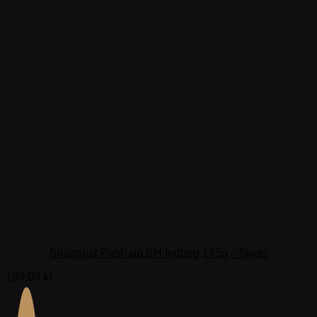
Shapelux Push-up BH Indlæg 145g – Nude
199,00
kr.