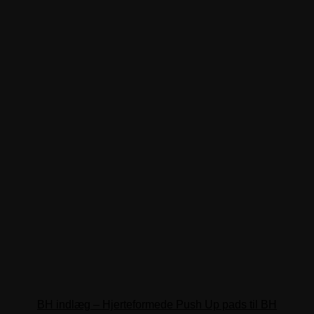
BH indlæg – Hjerteformede Push Up pads til BH