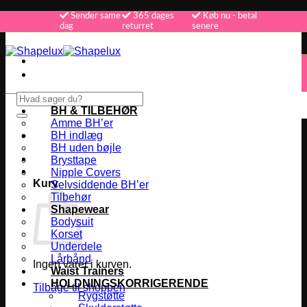
Fortsæt
Sender same
365 dages
Køb nu - betal
dag
returret
senere
til
indhold
365 dages returret
Køb nu - betal senere
Vi sender samme dag
Søg
efter:
BH & TILBEHØR
Amme BH’er
BH indlæg
BH uden bøjle
Brysttape
Nipple Covers
Kurv
Selvsiddende BH’er
Tilbehør
Shapewear
Bodysuit
Korset
Underdele
Lårbånd
Ingen varer i kurven.
Waist Trainers
HOLDNINGSKORRIGERENDE
Tilbage til shoppen
Rygstøtte