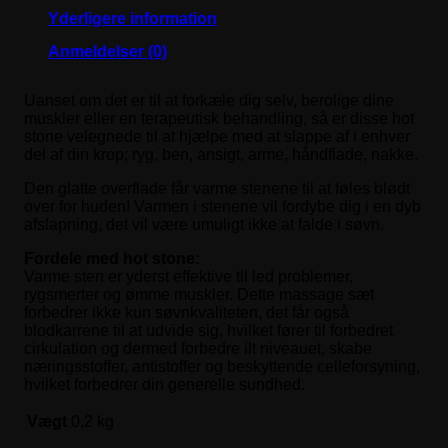
Yderligere information
Anmeldelser (0)
Uanset om det er til at forkæle dig selv, berolige dine
muskler eller en terapeutisk behandling, så er disse hot
stone velegnede til at hjælpe med at slappe af i enhver
del af din krop; ryg, ben, ansigt, arme, håndflade, nakke.
Den glatte overflade får varme stenene til at føles blødt
over for huden! Varmen i stenene vil fordybe dig i en dyb
afslapning, det vil være umuligt ikke at falde i søvn.
Fordele med hot stone:
Varme sten er yderst effektive til led problemer,
rygsmerter og ømme muskler. Dette massage sæt
forbedrer ikke kun søvnkvaliteten, det får også
blodkarrene til at udvide sig, hvilket fører til forbedret
cirkulation og dermed forbedre ilt niveauet, skabe
næringsstoffer, antistoffer og beskyttende celleforsyning,
hvilket forbedrer din generelle sundhed.
Vægt
0,2 kg