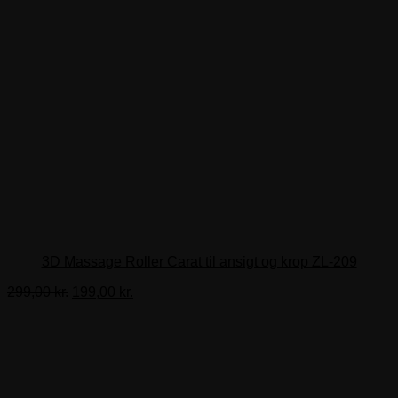
3D Massage Roller Carat til ansigt og krop ZL-209
Den
Den
299,00
kr.
199,00
kr.
oprindelige
aktuelle
pris
pris
var:
er:
299,00 kr..
199,00 kr..