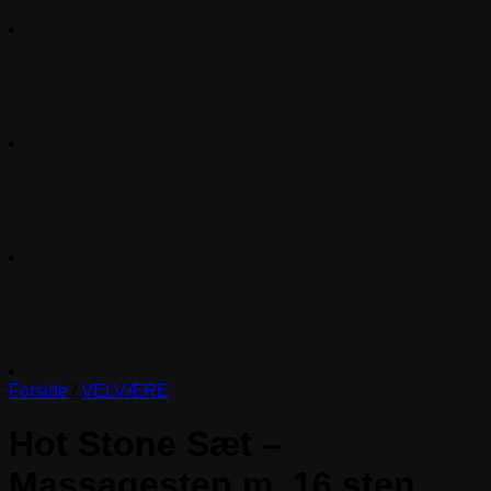
Forside
/
VELVÆRE
Hot Stone Sæt –
Massagesten m. 16 sten