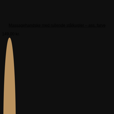
Massagehandske med rullende stålkugler – ass. farve
149,00
kr.