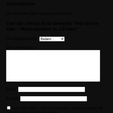
Anmeldelser
Der er endnu ikke nogle anmeldelser.
Vær den første til at anmelde “Hot Stone
Sæt – Massagesten m. 16 sten”
Din bedømmelse
*
Din anmeldelse
*
Navn
*
E-mail
*
Gem mit navn, mail og websted i denne browser til
næste gang jeg kommenterer.