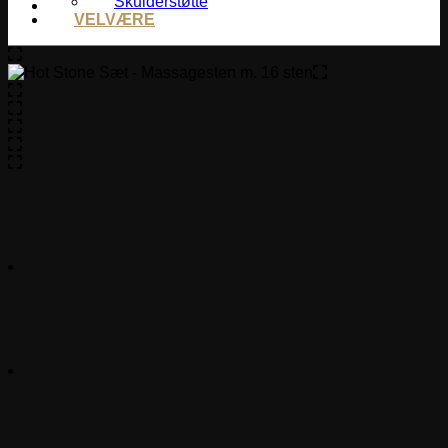
Skulderstøtte
VELVÆRE