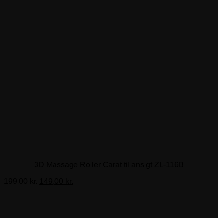
3D Massage Roller Carat til ansigt ZL-116B
Den
Den
199,00
kr.
149,00
kr.
oprindelige
aktuelle
pris
pris
var:
er:
199,00 kr..
149,00 kr..