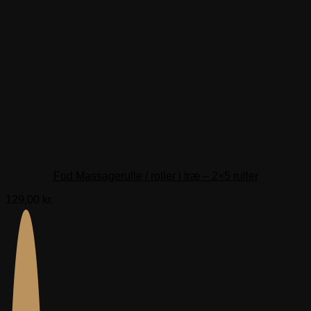
Fod Massagerulle / roller i træ – 2×5 ruller
129,00
kr.