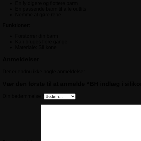
En fyldigere og flottere barm
En passende barm til alle outfits
Nemme at gøre rene
Funktioner:
Forstørrer din barm
Kan bruges flere gange
Materiale: Silikone
Anmeldelser
Der er endnu ikke nogle anmeldelser.
Vær den første til at anmelde “BH indlæg i silik
Din bedømmelse
*