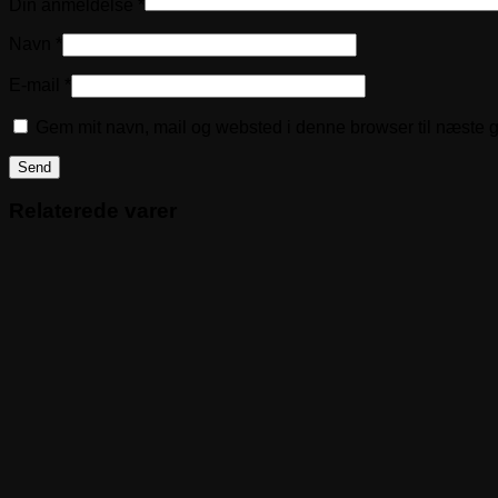
Din anmeldelse
*
Navn
*
E-mail
*
Gem mit navn, mail og websted i denne browser til næste 
Relaterede varer