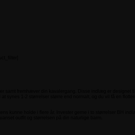
_filter]
ster samt fremhæver din kavalergang. Disse indlæg er designet til
l at synes 1-2 størrelser større end normalt, og du vil få en flot
kunne holde i flere år. Invester gerne i to størrelser BH indlæg
uanset outfit og størrelsen på din naturlige barm.